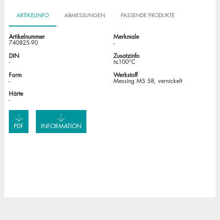
ARTIKELINFO
ABMESSUNGEN
PASSENDE PRODUKTE
Artikelnummer
Merkmale
740825-90
-
DIN
Zusatzinfo
-
t≤100°C
Form
Werkstoff
-
Messing MS 58, vernickelt
Härte
-
PDF
INFORMATION