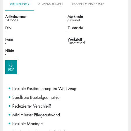
ARTIKELINFO
ABMESSUNGEN
PASSENDE PRODUKTE
Artikelnummer
Merkmale
547990
gehärtet
DIN
Zusatzinfo
-
-
Form
Werkstoff
-
Einsatzstahl
Härte
-
PDF
Flexible Positionierung im Werkzeug
Spielfreie Bauteilgeometrie
Reduzierter Verschleiß
Minimierter Pflegeaufwand
Flexible Montage