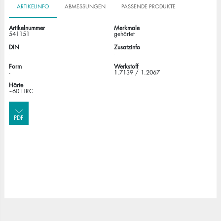
ARTIKELINFO
ABMESSUNGEN
PASSENDE PRODUKTE
Artikelnummer
Merkmale
541151
gehärtet
DIN
Zusatzinfo
-
-
Form
Werkstoff
-
1.7139 / 1.2067
Härte
~60 HRC
PDF