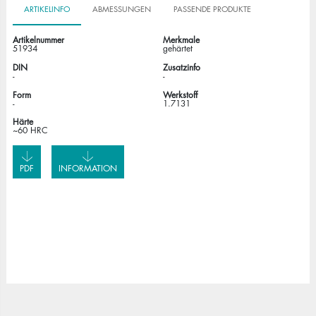
ARTIKELINFO
ABMESSUNGEN
PASSENDE PRODUKTE
Artikelnummer
Merkmale
51934
gehärtet
DIN
Zusatzinfo
-
-
Form
Werkstoff
-
1.7131
Härte
~60 HRC
PDF
INFORMATION