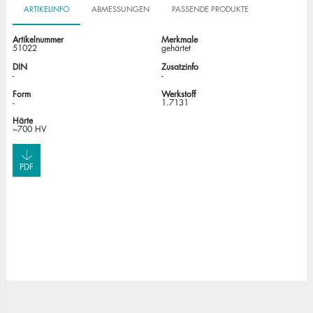
ARTIKELINFO
ABMESSUNGEN
PASSENDE PRODUKTE
Artikelnummer
Merkmale
51022
gehärtet
DIN
Zusatzinfo
-
-
Form
Werkstoff
-
1.7131
Härte
~700 HV
PDF